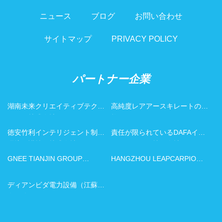
ニュース
ブログ
お問い合わせ
サイトマップ
PRIVACY POLICY
パートナー企業
湖南未来クリエイティブテクノ
高純度レアアースキレートの価
ロジー株式会社
格
徳安竹利インテリジェント制御
責任が限られているDAFAイン
環境保護技術株式会社
テリジェント技術会社
GNEE TIANJIN GROUP
HANGZHOU LEAPCARPIO
CO。、LTD
IMPORT AND EXPORT CO.、
LTD
ディアンビダ電力設備（江蘇）
有限公司