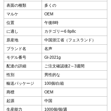
表面の種類
多くの
マルケ
OEM
位置
午後8時
に適し
カテゴリー6 8p8c
原産地
中国浙江省（フェスランド）
ブランド名
名声
モデル番号
Gl-2021g
配達の詳細
ご注文確認後2～3週間
性別
男性的な
輸送パッケージ
100個/白箱
商標
OEM
起源
中国
生産能力
1000個/個/週